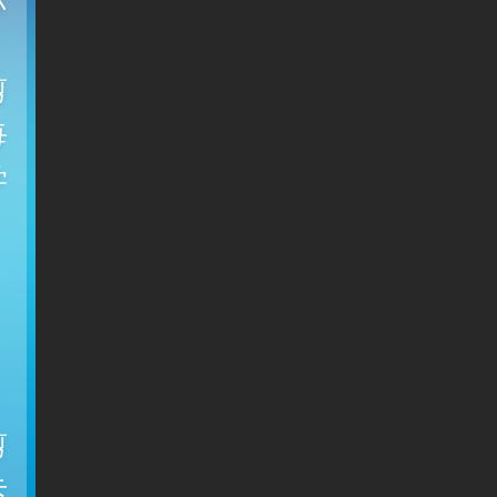
际
剪
每
学
，
剪
卡