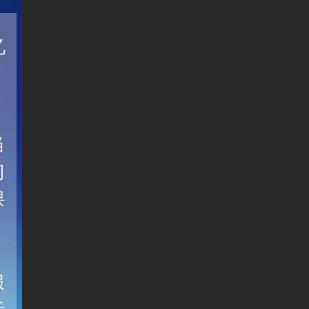
亿
当
门
课
服