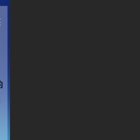
实
的
拍